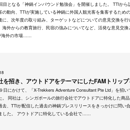
2回目となる「神鍋インバウンド勉強会」を開催しました。 TTIから
客の動向、TTIが実施している神鍋に外国人観光客を集客するため
後に、次年度の取り組み、ターゲットなどについての意見交換を行
、海外からの教育旅行、民宿の強みについてなど、活発な意見交換
Iが海外の市場……
18
ers」社を招き、アウトドアをテーマにしたFAMトリッ
にかけて、「X-Trekkers Adventure Consultant Pte Ltd」を招
た。 同社は、シンガポールの旅行会社でアウトドアに特化した商品
過去、TTIが配信した過去の神鍋プレスリリースをきっかけに問い
しました。 アウトドアに特化している会社で……