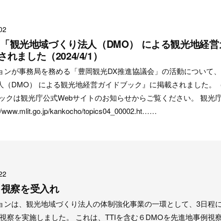
02
光庁「観光地域づくり法人（DMO） による観光地経
れました（2024/4/1）
ョンが事務局を務める「豊岡観光DX推進協議会」の活動について
人（DMO） による観光地経営ガイドブック』に掲載されました。（
ックは観光庁公式Webサイトのお知らせからご覧ください。 観光
w.mlit.go.jp/kankocho/topics04_00002.ht……
22
ら視察を受入れ
ョンは、観光地域づくり法人の体制強化事業の一環として、3日程
視察を実施しました。 これは、TTIを含む６DMOを先進地事例視