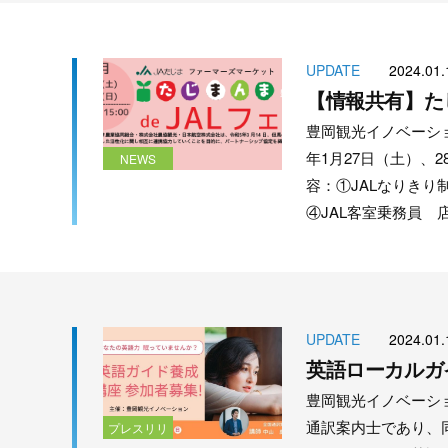
UPDATE
2024.01.
【情報共有】たじ
豊岡観光イノベーショ
年1月27日（土）、2
NEWS
容：①JALなりきり
④JAL客室乗務員 
UPDATE
2024.01.
英語ローカルガ
豊岡観光イノベーシ
通訳案内士であり、
プレスリリ