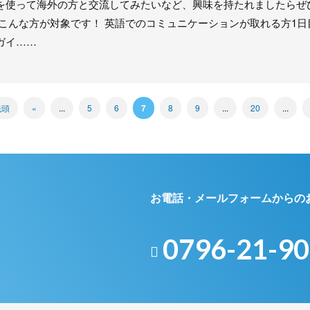
を使って海外の方と交流してみたいなど、興味を持たれましたらぜ
 こんな方が対象です！ 英語でのコミュニケーションが取れる方1日
ガイ……
先頭
«
...
5
6
7
8
9
...
20
...
お電話・メールフォームからの
0796-21-9