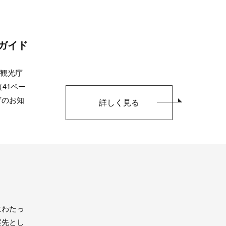
営ガイド
、観光庁
41ペー
庁のお知
詳しく見る
にわたっ
察先とし