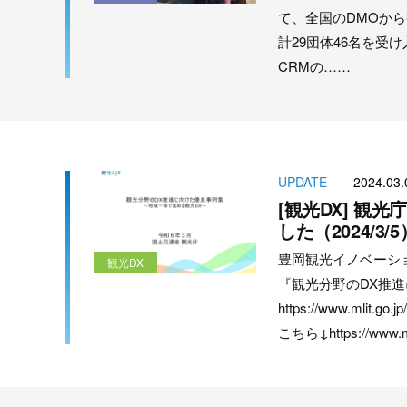
て、全国のDMOから
計29団体46名を受
CRMの……
UPDATE
2024.03.
[観光DX] 観
した（2024/3/5
豊岡観光イノベーシ
観光DX
『観光分野のDX推
https://www.mlit
こちら↓https://www.ml