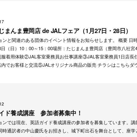
17
まんま豊岡店 de JALフェア（1月27日・28日）
ンと関連のある団体のイベント情報をお知らせします。 概要 日時：
8日（日）10：00～15：00場所：たじまんま豊岡店（豊岡市八社宮4
制服着用体験②JAL客室乗務員お仕事講座③JAL客室乗務員1日店長
店内でお客様と交流⑤JALオリジナル商品の販売 チラシはこちらダ
12
イド養成講座 参加者募集中！
ョンでは現在、英語ガイド養成講座の参加者を募集しています。講
同時通訳者の中山慶氏をお招きし、城下町出石を舞台として、座学