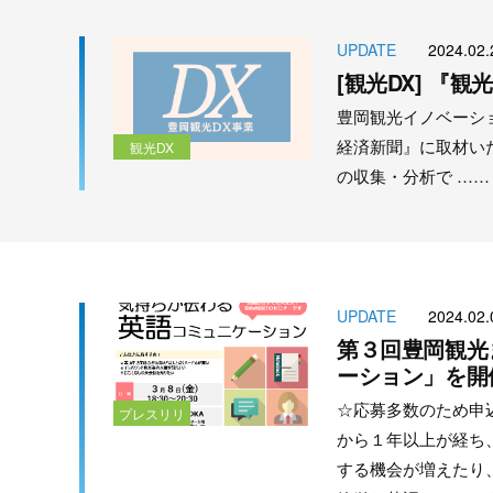
UPDATE
2024.02.
[観光DX] 『観
豊岡観光イノベーシ
経済新聞』に取材い
観光DX
の収集・分析で ……
UPDATE
2024.02.
第３回豊岡観光
ーション」を開
☆応募多数のため申込受
プレスリリ
から１年以上が経ち
ース
する機会が増えたり