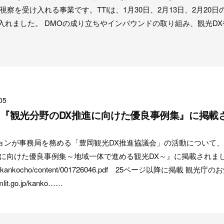
視察を受け入れる事業です。TTIは、1月30日、2月13日、2月20日
け入れました。 DMOの成り立ちやインバウンドの取り組み、観光D
05
光庁『観光分野のDX推進に向けた優良事例集』に掲載
）
ョンが事務局を務める「豊岡観光DX推進協議会」の活動について
進に向けた優良事例集～地域一体で進める観光DX～』に掲載されま
.go.jp/kankocho/content/001726046.pdf 25ページ以降に掲載 観光
it.go.jp/kanko……