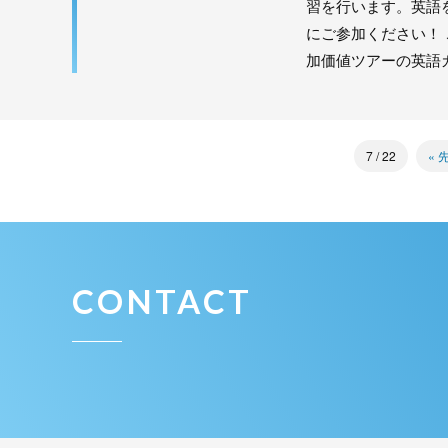
ース
習を行います。英語
にご参加ください！
加価値ツアーの英語
7 / 22
« 
CONTACT