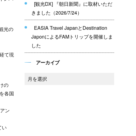
[観光DX] 『朝日新聞』に取材いただ
きました（2026/7/24）
EASIA Travel JapanとDestination
観光の
JaponによるFAMトリップを開催しま
した
を経て現
アーカイブ
けの
ンを各国
イアン
てい