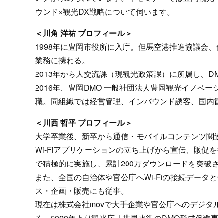
ウンド×観光DX戦略について伺います。
＜川角 洋祐 プロフィール＞
1998年に豊岡市役所に入庁。但馬空港推進協議会
業務に携わる。
2013年から大交流課（現観光政策課）に所属し、
2016年、豊岡DMO 一般社団法人豊岡観光イノベ
職。同組織では経営管理、インバウンド誘客、国内
＜川西 哲平 プロフィール＞
大学卒業後、新卒から通信・モバイルコンテンツ関連
Wi-Fiアプリケーションの立ち上げから宣伝、販
で積極的に実施し、累計200万ダウンロードを突破
また、全国の自治体や官公庁へWi-Fiの接続データ
ス・企画・販売にも従事。
現在は株式会社movで大手企業や官公庁へのデジタ
る。2020年より観光庁「世界水準のDMO形成促進