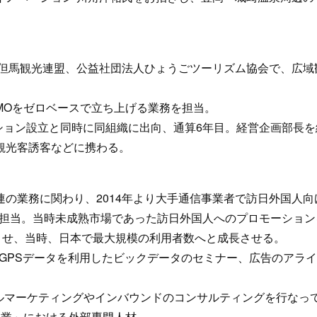
、但馬観光連盟、公益社団法人ひょうごツーリズム協会で、広域
DMOをゼロベースで立ち上げる業務を担当。
ーション設立と同時に同組織に出向、通算6年目。経営企画部長
観光客誘客などに携わる。
の業務に関わり、2014年より大手通信事業者で訪日外国人向
促を担当。当時未成熟市場であった訪日外国人へのプロモーショ
させ、当時、日本で最大規模の利用者数へと成長させる。
とGPSデータを利用したビックデータのセミナー、広告のアラ
ルマーケティングやインバウンドのコンサルティングを行なっ
事業」における外部専門人材。