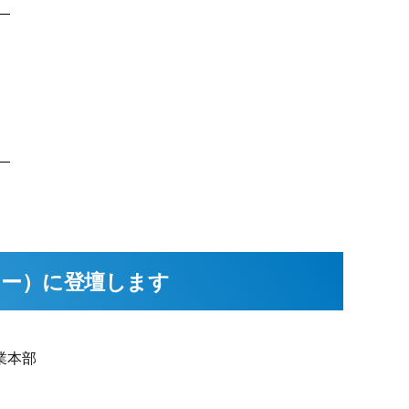
ョー）に登壇します
業本部