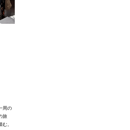
一周の
の旅
積む。