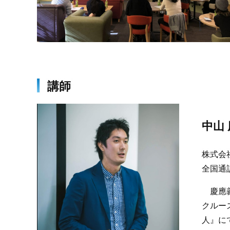
講師
中山 
株式会社
全国通
慶應義
クルー
人』に