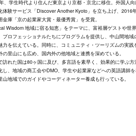
3年、学生時代より住んだ東京より京都・京北に移住。外国人向
体験サービス「Discover Another Kyoto」を立ち上げ、201
用金庫「京の起業家大賞・最優秀賞」を受賞。
cal Wisdom 地域に宿る知恵」をテーマに、富裕層ゲストや世
、プロフェッショナルたちにプログラムを提供し、中山間地域
魅力を伝えている。同時に、コミュニティ・ツーリズムの実践
外の里山にも広め、国内外の他地域と連携を深めている。
訪れた国は80ヶ国に及び、多言語を素早く、効果的に学ぶ方
化し、地域の商工会やDMO、学生や起業家などへの英語講師を
里山地域でのガイドやコーディネーター養成も行っている。