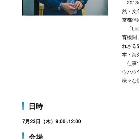
201
然・文化
京都信
「Lo
育機関
れざる
本・海
仕事で
ウハウ
様々な
日時
7月23日（木）9:00~12:00
会場