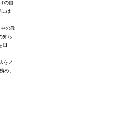
けの自
6年には
界中の教
の知ら
を日
法をノ
務め、